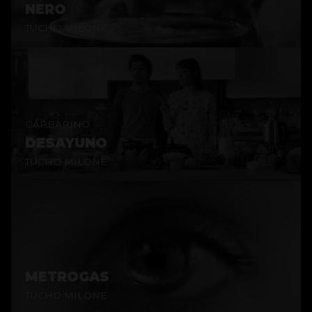
NERO
TUCHO MILONE
GARBARINO
DESAYUNO
TUCHO MILONE
METROGAS
TUCHO MILONE