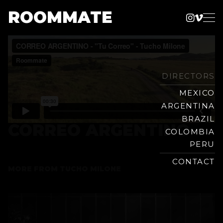
ROOMMATE
Instag
Vime
Production
Skip
Company
to
content
DIRECTORS
MEXICO
ARGENTINA
BRAZIL
CORREO ARGENTINO
COLOMBIA
PERU
CONTACT
MORE FROM
TUCHO MILONE