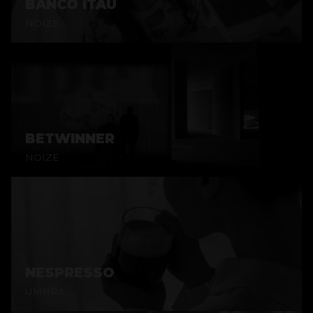
BANCO ITAU
NOIZE
BETWINNER
NOIZE
NESPRESSO
UMBRA