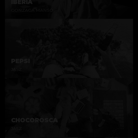
IBERIA
GONZAGA MANSO
PEPSI
JASZ
CHOCOROSCA
JASZ