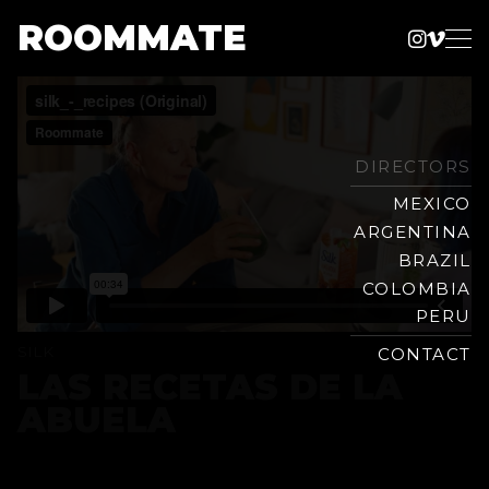
ROOMMATE
Instag
Vime
Production
Skip
Company
to
content
DIRECTORS
MEXICO
ARGENTINA
BRAZIL
COLOMBIA
PERU
SILK
CONTACT
LAS RECETAS DE LA
ABUELA