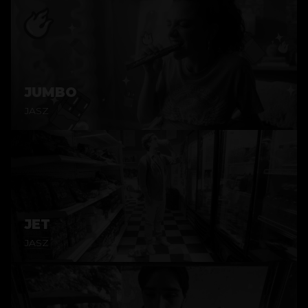
JUMBO
JASZ
JET
JASZ