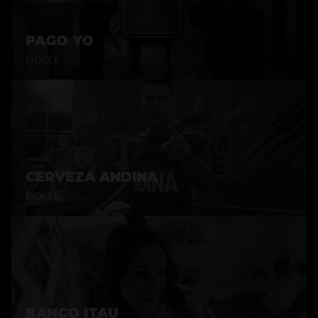
PAGO YO
NOIZE
CERVEZA ANDINA
NOIZE
BANCO ITAU