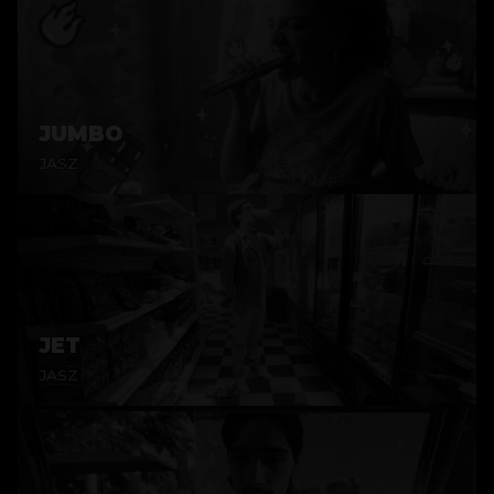
JUMBO
JASZ
JET
JASZ