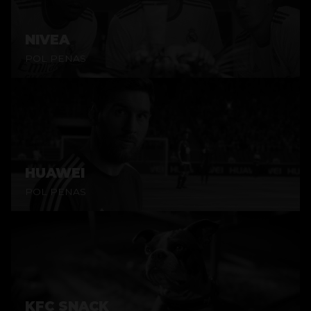
NIVEA
POL PENAS
HUAWEI
POL PENAS
KFC SNACK