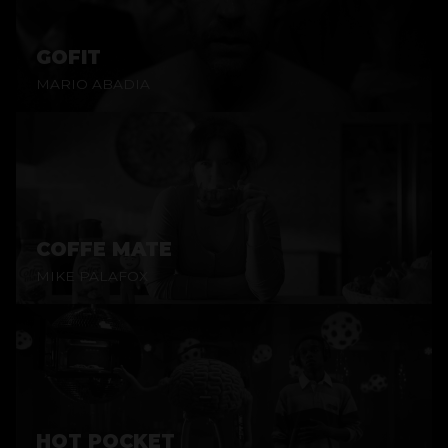
GOFIT
MARIO ABADIA
COFFE MATE
MIKE PALAFOX
HOT POCKET